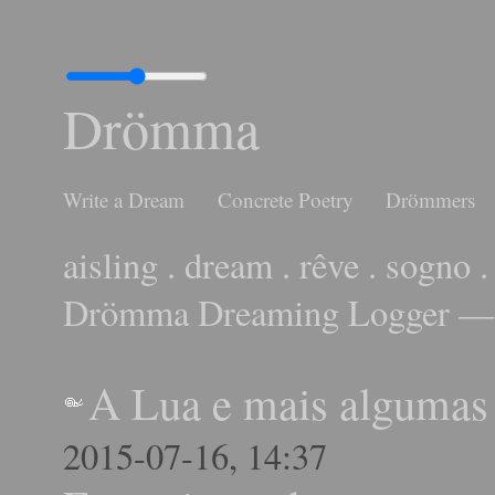
Drömma
Write a Dream
Concrete Poetry
Drömmers
aisling . dream . rêve . sogno .
Drömma Dreaming Logger — 
A Lua e mais algumas
2015-07-16, 14:37