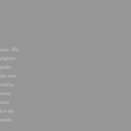
raia. Na
 alguns
uando
adas em
everia
raia.
 uma
ico na
amente