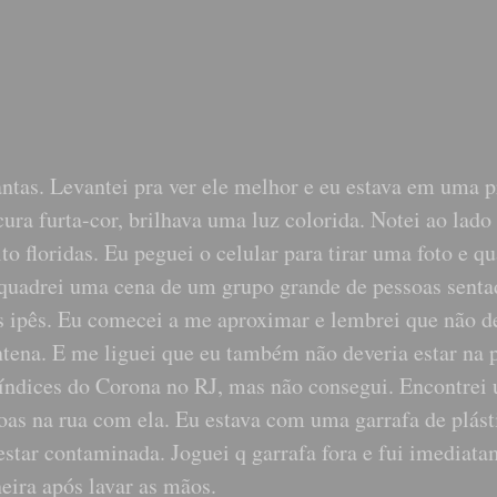
ntas. Levantei pra ver ele melhor e eu estava em uma p
ura furta-cor, brilhava uma luz colorida. Notei ao lado
to floridas. Eu peguei o celular para tirar uma foto e q
Enquadrei uma cena de um grupo grande de pessoas sent
os ipês. Eu comecei a me aproximar e lembrei que não d
tena. E me liguei que eu também não deveria estar na p
s índices do Corona no RJ, mas não consegui. Encontrei
oas na rua com ela. Eu estava com uma garrafa de plást
star contaminada. Joguei q garrafa fora e fui imediat
eira após lavar as mãos.