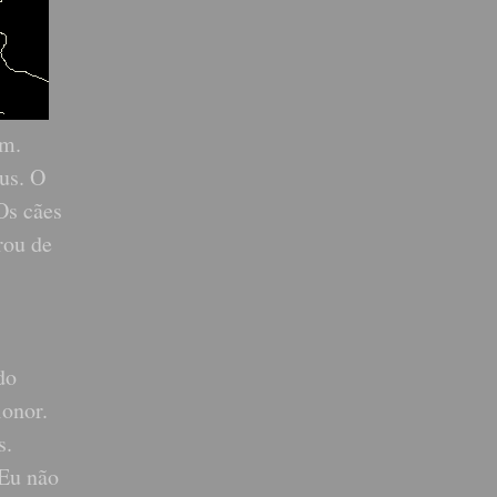
am.
us. O
Os cães
rou de
do
ionor.
s.
 Eu não