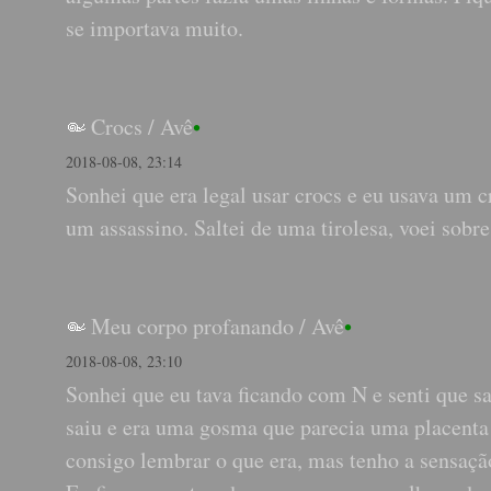
se importava muito.
Crocs
/
Avê
•
2018-08-08, 23:14
Sonhei que era legal usar crocs e eu usava um c
um assassino. Saltei de uma tirolesa, voei sobre
Meu corpo profanando
/
Avê
•
2018-08-08, 23:10
Sonhei que eu tava ficando com N e senti que sa
saiu e era uma gosma que parecia uma placent
consigo lembrar o que era, mas tenho a sensaç