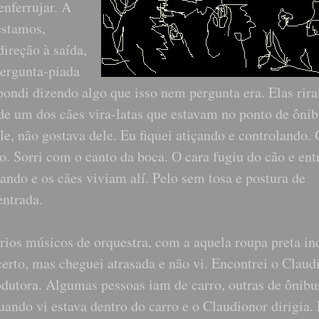
enferrujar. A
estamos,
ireção à saída,
pergunta-piada
ondi dizendo algo que isso nem pergunta era. Elas rir
 de um dos cães vira-latas que estavam no ponto de ônib
le, não gostava dele. Eu fiquei atiçando e controlando. 
. Sorri com o canto da boca. O cara fugiu do cão e ent
ndo e os cães viviam alí. Pelo sem tosa e postura de
entrada.
ários músicos de orquestra, com a aquela roupa preta in
erto, mas cheguei atrasada e não vi. Encontrei o Claud
odutora. Algumas pessoas iam de carro, outras de ônibu
ando vi estava dentro do carro e o Claudionor dirigia.