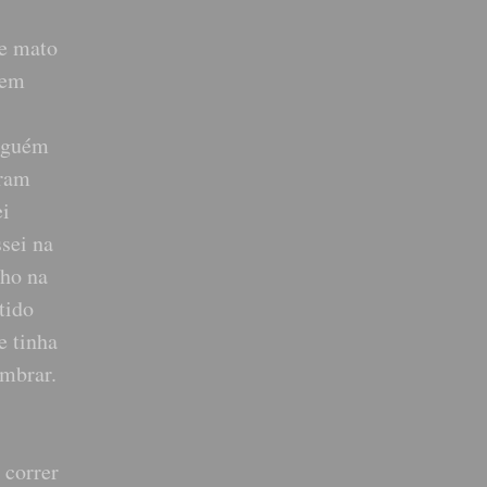
de mato
 em
alguém
oram
ei
sei na
nho na
tido
e tinha
embrar.
 correr