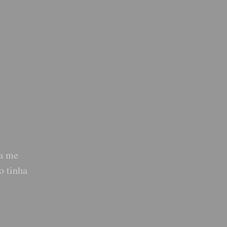
la me
o tinha