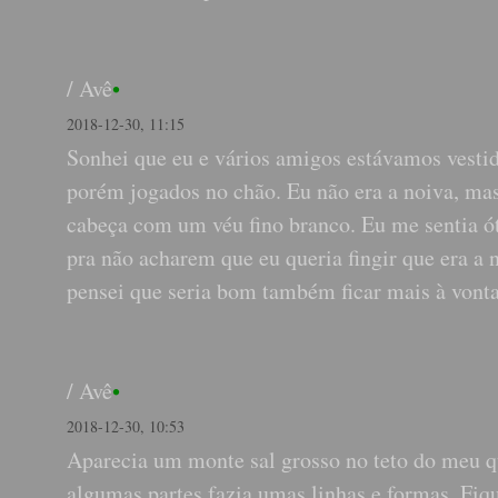
/
Avê
•
2018-12-30, 11:15
Sonhei que eu e vários amigos estávamos vestid
porém jogados no chão. Eu não era a noiva, ma
cabeça com um véu fino branco. Eu me sentia óti
pra não acharem que eu queria fingir que era a 
pensei que seria bom também ficar mais à vont
/
Avê
•
2018-12-30, 10:53
Aparecia um monte sal grosso no teto do meu q
algumas partes fazia umas linhas e formas. Fi