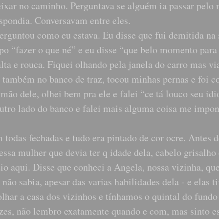
deixar no caminho. Perguntava se alguém ia passar pelo
espondia. Conversavam entre eles.
 perguntou como eu estava. Eu disse que fui demitida na
po “fazer o que né” e eu disse “que belo momento para 
ta e rouca. Fiquei olhando pela janela do carro mas vi
também no banco de traz, tocou minhas pernas e foi c
o dele, olhei bem pra ele e falei “ce tá louco seu idi
outro lado do banco e falei mais alguma coisa me impo
todas fechadas e tudo era pintado de cor ocre. Antes d
essa mulher que devia ter q idade dela, cabelo grisalho 
veio aqui. Disse que conheci a Angela, nossa vizinha, qu
não sabia, apesar das varias habilidades dela - e elas t
olhar a casa dos vizinhos e tínhamos o quintal do fund
ezes, não lembro exatamente quando e com, mas sinto e