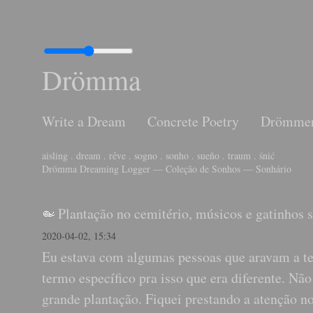
Drömma
Write a Dream
Concrete Poetry
Drömme
aisling . dream . rêve . sogno . sonho . sueño . traum . śnić
Drömma Dreaming Logger — Coleção de Sonhos — Sonhário
Plantação no cemitério, músicos e gatinhos 
2020-04-02, 15:34
Eu estava com algumas pessoas que aravam a te
termo específico pra isso que era diferente. N
grande plantação. Fiquei prestando a atenção n