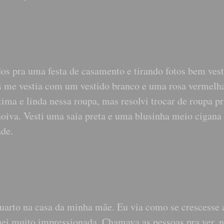
os pra uma festa de casamento e tirando fotos bem vest
s me vestia com um vestido branco e uma rosa vermelh
ma e linda nessa roupa, mas resolvi trocar de roupa pr
noiva. Vesti uma saia preta e uma blusinha meio cigana 
ade.
uarto na casa da minha mãe. Eu via como se crescesse 
quei muito impressionada. Chamava as pessoas pra ver,