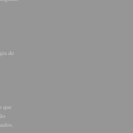
gia de
o que
Não
hados.