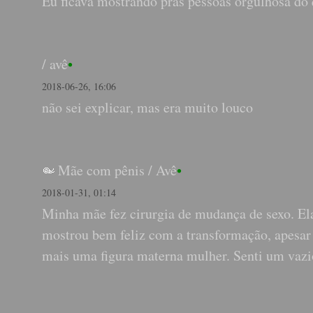
Eu ficava mostrando pras pessoas orgulhosa do 
/
avê
•
2018-06-26, 16:06
não sei explicar, mas era muito louco
Mãe com pênis
/
Avê
•
2018-01-31, 01:14
Minha mãe fez cirurgia de mudança de sexo. El
mostrou bem feliz com a transformação, apesar d
mais uma figura materna mulher. Senti um vazi