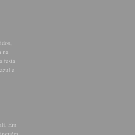
idos,
a na
a festa
azul e
ali. Em
 ninguém