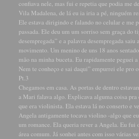
confiava nele, mas fui e repetia que podia me 
Vila Madalena, de lá eu ia iria a pé, ninguém r
Ele estava dirigindo e falando no celular e me
passada. Ele deu um um sorriso sem graça do ti
desempregada” e a palavra desempregada saiu al
movimento. Um menino de uns 18 anos sentado 
mão na minha buceta. Eu rapidamente peguei a mã
Nem te conheço e sai daqui” empurrei ele pro 
Pt.3
Chegamos em casa. As portas de dentro estavam 
a Mari falava algo. Explicava alguma coisa pra 
que era violinista. Ela estava lá no conserto e 
Angela antigamente tocava violino -algo que eu 
um romance. Ela queria rever a Angela. Eu fui 
área comum. Já sonhei antes com isso várias v