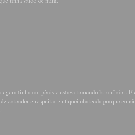
que tinha saído de mim.
a agora tinha um pênis e estava tomando hormônios. E
e entender e respeitar eu fiquei chateada porque eu nã
o.