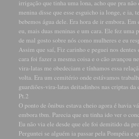
irrigação que tinha uma lona, acho que pra não 
menina disse que esse esguicho ia longe, e ia, t
bebemos água dele. Era hora de ir embora. Em d
eu, mais duas meninas e um cara. Ele fez uma 
de mal gosto sobre nós como mulheres e eu resp
Assim que saí, Fiz carinho e peguei nos dentes
cara foi fazer a mesma coisa e o cão avançou ne
vira-latas me obedeciam e tínhamos essa relação
volta. Era um cemitério onde estávamos trabalha
guardiões-vira-latas deitadinhos nas criptas da 
Pt.2
O ponto de ônibus estava cheio agora é havia v
embora tbm. Parecia que eu tinha ido ver o conc
Eu não via ele desde que ele foi demitido da pr
Perguntei se alguém ia passar pela Pompéia e qu