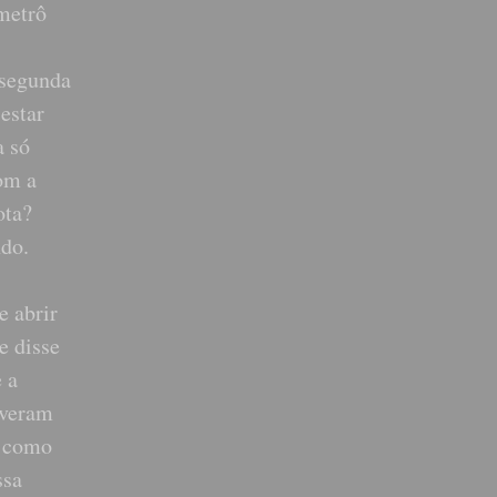
 metrô
 segunda
estar
a só
om a
ota?
ndo.
e abrir
e disse
e a
iveram
o como
ssa