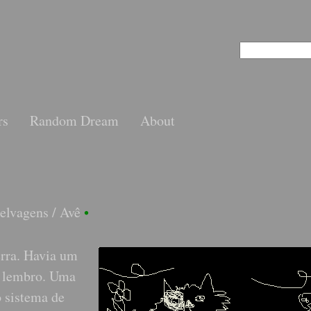
rs
Random Dream
About
selvagens
/
Avê
•
rra. Havia um
ão lembro. Uma
o sistema de