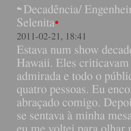
Decadência/ Engenheir
Selenita
•
2011-02-21, 18:41
Estava num show decade
Hawaii. Eles criticavam
admirada e todo o públi
quatro pessoas. Eu enco
abraçado comigo. Depois
se sentava à minha mes
eu me voltei para olhar 