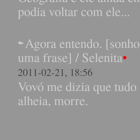
podia voltar com ele...
Agora entendo. [sonho
uma frase]
/
Selenita
•
2011-02-21, 18:56
Vovó me dizia que tudo 
alheia, morre.