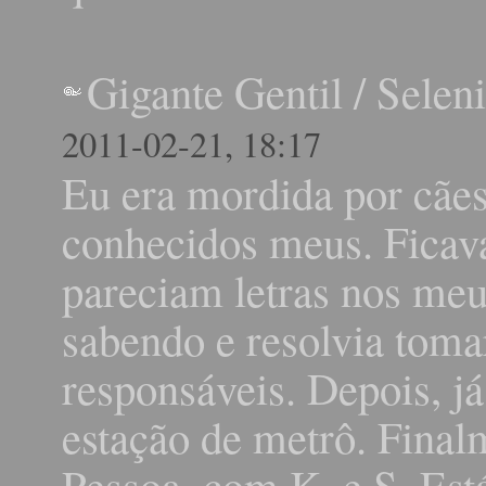
Gigante Gentil
/
Seleni
2011-02-21, 18:17
Eu era mordida por cãe
conhecidos meus. Ficav
pareciam letras nos meu
sabendo e resolvia toma
responsáveis. Depois, 
estação de metrô. Final
Pessoa, com K. e S. Es