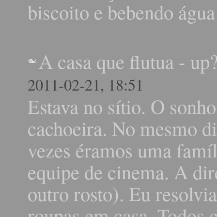
biscoito e bebendo águ
A casa que flutua - up
2011-02-21, 18:51
Estava no sítio. O son
cachoeira. No mesmo dia
vezes éramos uma famíl
equipe de cinema. A dire
outro rosto). Eu resolvi
roupas em casa. Todos 