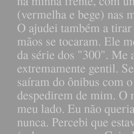
na minha frente, com u
(vermelha e bege) nas m
O ajudei também a tirar
mãos se tocaram. Ele me
da série dos "300". Me 
extremamente gentil. S
saíram do ônibus com o
despedirem de mim. O m
meu lado. Eu não queri
nunca. Percebi que esta