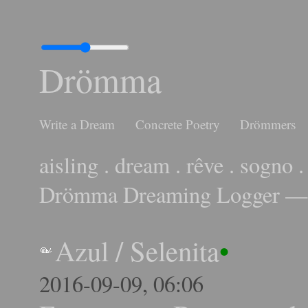
Drömma
Write a Dream
Concrete Poetry
Drömmers
aisling . dream . rêve . sogno .
Drömma Dreaming Logger — 
Azul
/
Selenita
•
2016-09-09, 06:06