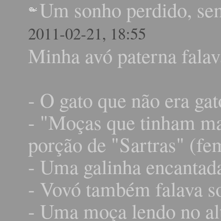
Um sonho perdido, se
2011-02-21, 18:55
Minha avó paterna falav
- O gato que não era gat
- "Moças que tinham ma
porção de "Sartras" (fem
- Uma galinha encantad
- Vovó também falava s
- Uma moça lendo no al