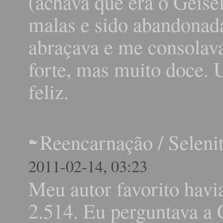
(achava que era o Geise
malas e sido abandonad
abraçava e me consola
forte, mas muito doce. 
feliz.
Reencarnação
/
Seleni
2011-02-14, 03:23
Meu autor favorito havi
2.514. Eu perguntava a