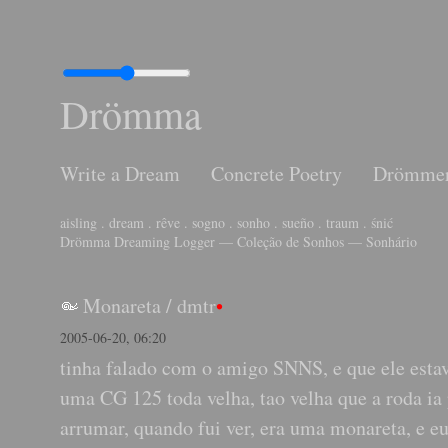
Drömma
Write a Dream
Concrete Poetry
Drömme
aisling . dream . rêve . sogno . sonho . sueño . traum . śnić
Drömma Dreaming Logger — Coleção de Sonhos — Sonhário
Monareta
/
dmtr
•
2005-06-20, 06:20
tinha falado com o amigo SNNS, e que ele esta
uma CG 125 toda velha, tao velha que a roda ia
arrumar, quando fui ver, era uma monareta, e e