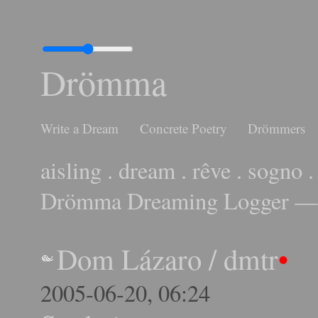
Drömma
Write a Dream
Concrete Poetry
Drömmers
aisling . dream . rêve . sogno .
Drömma Dreaming Logger — 
Dom Lázaro
/
dmtr
•
2005-06-20, 06:24