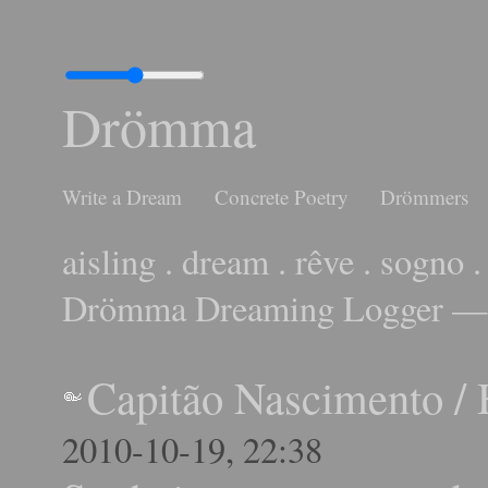
Drömma
Write a Dream
Concrete Poetry
Drömmers
aisling . dream . rêve . sogno .
Drömma Dreaming Logger — 
Capitão Nascimento
/
2010-10-19, 22:38