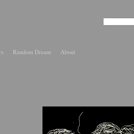
rs
Random Dream
About