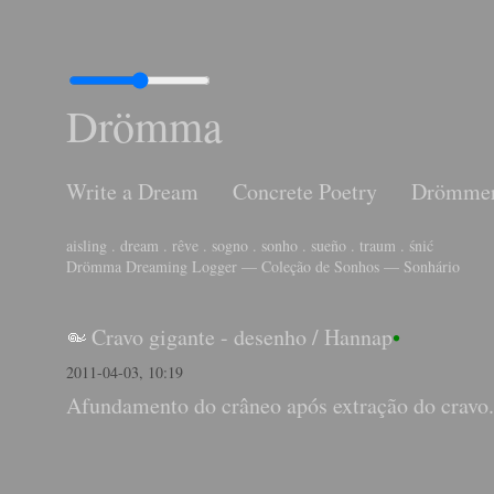
Drömma
Write a Dream
Concrete Poetry
Drömme
aisling . dream . rêve . sogno . sonho . sueño . traum . śnić
Drömma Dreaming Logger — Coleção de Sonhos — Sonhário
Cravo gigante - desenho
/
Hannap
•
2011-04-03, 10:19
Afundamento do crâneo após extração do cravo.