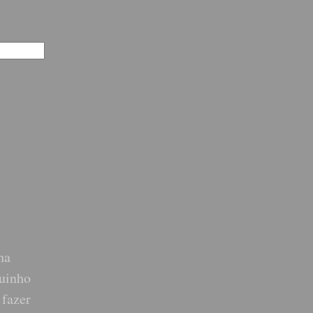
ha
quinho
 fazer