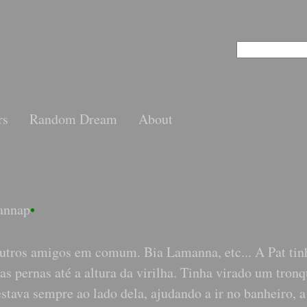
rs
Random Dream
About
annap
•
outros amigos em comum. Bia Lamanna, etc... A Pat tin
as pernas até a altura da virilha. Tinha virado um tron
stava sempre ao lado dela, ajudando a ir no banheiro, a