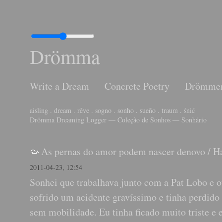
Drömma
Write a Dream
Concrete Poetry
Drömme
aisling . dream . rêve . sogno . sonho . sueño . traum . śnić
Drömma Dreaming Logger — Coleção de Sonhos — Sonhário
As pernas do amor podem nascer denovo
/
H
2011-04-23, 12:54
Sonhei que trabalhava junto com a Pat Lobo e 
sofrido um acidente gravíssimo e tinha perdido 
sem mobilidade. Eu tinha ficado muito triste e e