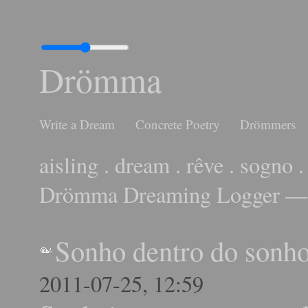
Drömma
Write a Dream
Concrete Poetry
Drömmers
aisling . dream . rêve . sogno .
Drömma Dreaming Logger — 
Sonho dentro do sonh
2011-07-25, 12:59