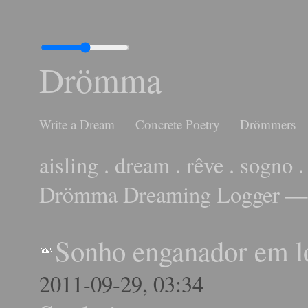
Drömma
Write a Dream
Concrete Poetry
Drömmers
aisling . dream . rêve . sogno .
Drömma Dreaming Logger — 
Sonho enganador em l
2011-09-29, 03:34