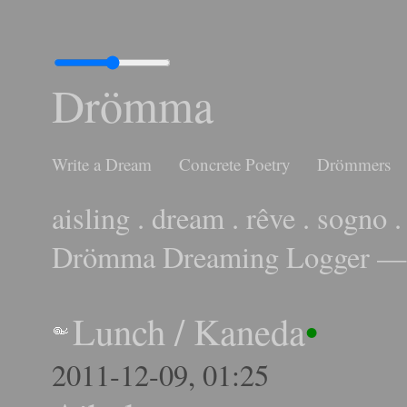
Drömma
Write a Dream
Concrete Poetry
Drömmers
aisling . dream . rêve . sogno .
Drömma Dreaming Logger — 
Lunch
/
Kaneda
•
2011-12-09, 01:25