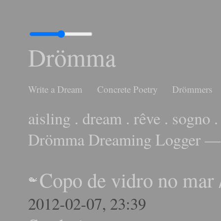
Drömma
Write a Dream
Concrete Poetry
Drömmers
aisling . dream . rêve . sogno .
Drömma Dreaming Logger — 
Copo de vidro no mar
2012-02-07, 23:39