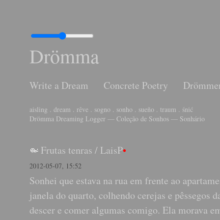
Drömma
Write a Dream
Concrete Poetry
Drömme
aisling . dream . rêve . sogno . sonho . sueño . traum . śnić
Drömma Dreaming Logger — Coleção de Sonhos — Sonhário
Frutas tenras
/
LaisP
•
2012-05-07, 15:52
Sonhei que estava na rua em frente ao apartam
janela do quarto, colhendo cerejas e pêssegos d
descer e comer algumas comigo. Ela morava em