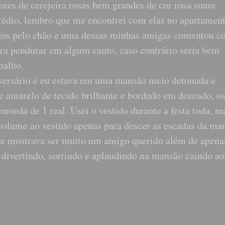
ores de cerejeira rosas bem grandes de cor rosa suave.
édio, lembro que me encontrei com elas no apartamen
hados pelo chão e uma dessas minhas amigas comentou 
a pendurar em algum canto, caso contrário seria bem
balho.
ersário e eu estava em uma mansão meio detonada e
 e amarelo de tecido brilhante e bordado em dourado, o
eda de 1 real. Usei o vestido durante a festa toda, m
r volume ao vestido apenas para descer as escadas da ma
 mostrava ser muito um amigo querido além de apen
divertindo, sorrindo e aplaudindo na mansão caindo ao