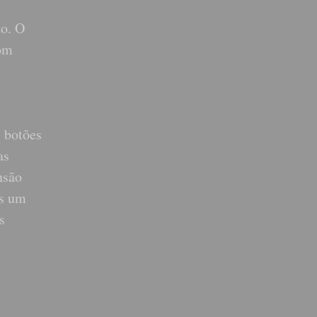
to. O
com
s botões
as
nsão
as um
s