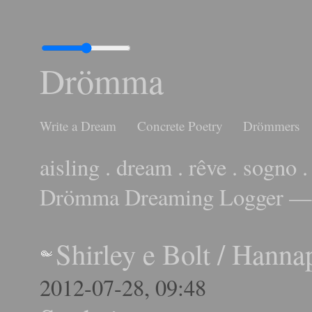
Drömma
Write a Dream
Concrete Poetry
Drömmers
aisling . dream . rêve . sogno .
Drömma Dreaming Logger — 
Shirley e Bolt
/
Hanna
2012-07-28, 09:48