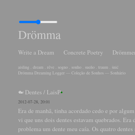
Drömma
Write a Dream
Concrete Poetry
Drömme
aisling . dream . rêve . sogno . sonho . sueño . traum . śnić
Drömma Dreaming Logger — Coleção de Sonhos — Sonhário
Dentes
/
LaisP
•
2012-07-28, 20:01
Era de manhã, tinha acordado cedo e por algum
vi que uns dois dentes estavam quebrados. Era 
problema um dente meu caía. Os quatro dentes su