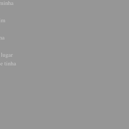
 minha
mim
na
 lugar
e tinha