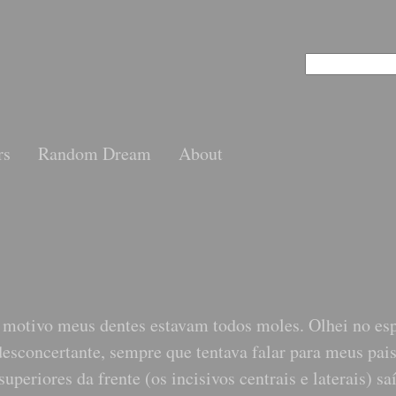
rs
Random Dream
About
 motivo meus dentes estavam todos moles. Olhei no es
desconcertante, sempre que tentava falar para meus pai
periores da frente (os incisivos centrais e laterais) s