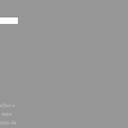
pelho e
s meu
aíram da