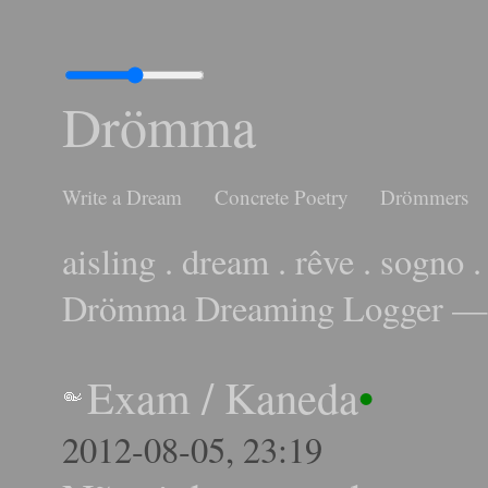
Drömma
Write a Dream
Concrete Poetry
Drömmers
aisling . dream . rêve . sogno .
Drömma Dreaming Logger — 
Exam
/
Kaneda
•
2012-08-05, 23:19