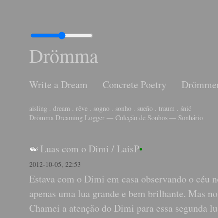
Drömma
Write a Dream
Concrete Poetry
Drömme
aisling . dream . rêve . sogno . sonho . sueño . traum . śnić
Drömma Dreaming Logger — Coleção de Sonhos — Sonhário
Luas com o Dimi
/
LaisP
•
2012-10-05, 22:53
Estava com o Dimi em casa observando o céu n
apenas uma lua grande e bem brilhante. Mas no
Chamei a atenção do Dimi para essa segunda lu