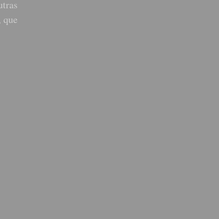
utras
, que