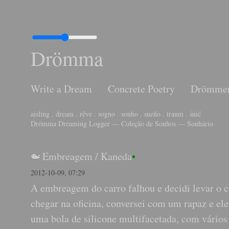
Drömma
Write a Dream
Concrete Poetry
Drömme
aisling . dream . rêve . sogno . sonho . sueño . traum . śnić
Drömma Dreaming Logger — Coleção de Sonhos — Sonhário
Embreagem
/
Kaneda
•
2012-10-09, 07:29
A embreagem do carro falhou e decidi levar o ca
chegar na oficina, conversei com um rapaz e e
uma bola de silicone multifacetada, com vários