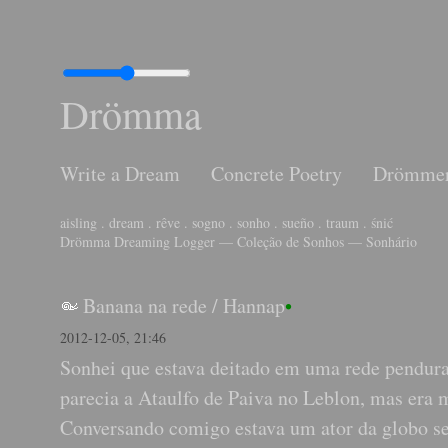
Drömma
Write a Dream
Concrete Poetry
Drömme
aisling . dream . rêve . sogno . sonho . sueño . traum . śnić
Drömma Dreaming Logger — Coleção de Sonhos — Sonhário
Banana na rede
/
Hannap
•
2012-12-05, 21:46
Sonhei que estava deitado em uma rede pendurad
parecia a Ataulfo de Paiva no Leblon, mas era m
Conversando comigo estava um ator da globo se