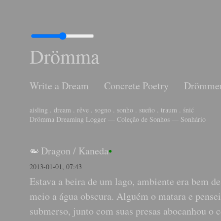
Drömma
Write a Dream
Concrete Poetry
Drömme
aisling . dream . rêve . sogno . sonho . sueño . traum . śnić
Drömma Dreaming Logger — Coleção de Sonhos — Sonhário
Dragon
/
Kaneda
•
2013-01-01, 07:43
Estava a beira de um lago, ambiente era bem de
meio a água obscura. Alguém o matara e pensei
submerso, junto com suas presas abocanhou o c