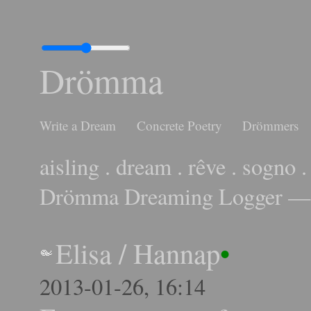
Drömma
Write a Dream
Concrete Poetry
Drömmers
aisling . dream . rêve . sogno .
Drömma Dreaming Logger — 
Elisa
/
Hannap
•
2013-01-26, 16:14