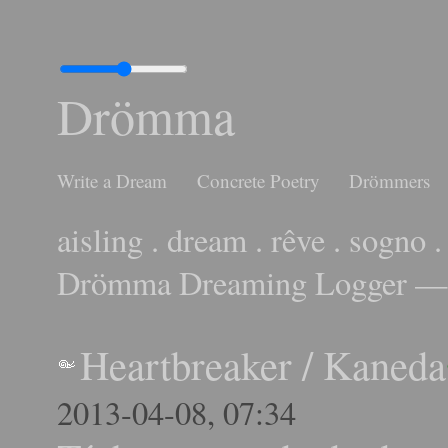
Drömma
Write a Dream
Concrete Poetry
Drömmers
aisling . dream . rêve . sogno .
Drömma Dreaming Logger — 
Heartbreaker
/
Kaneda
2013-04-08, 07:34