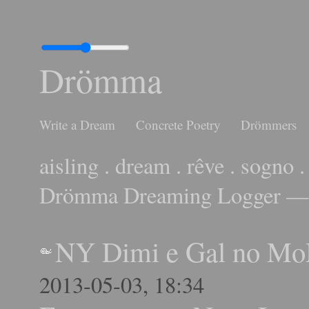
Drömma
Write a Dream
Concrete Poetry
Drömmers
aisling . dream . rêve . sogno .
Drömma Dreaming Logger — 
NY Dimi e Gal no M
2013-05-03, 18:34