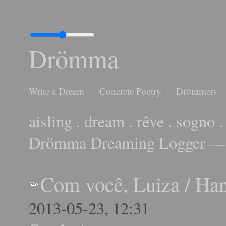
Drömma
Write a Dream
Concrete Poetry
Drömmers
aisling . dream . rêve . sogno .
Drömma Dreaming Logger — 
Com você, Luiza
/
Ha
2013-05-23, 12:31