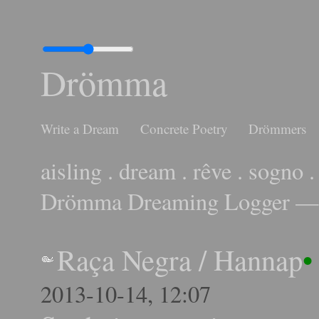
Drömma
Write a Dream
Concrete Poetry
Drömmers
aisling . dream . rêve . sogno .
Drömma Dreaming Logger — 
Raça Negra
/
Hannap
•
2013-10-14, 12:07