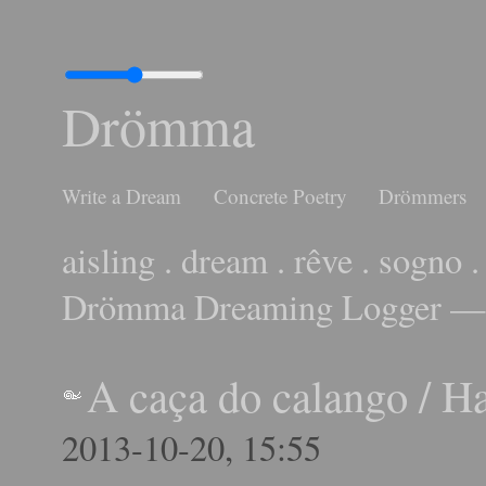
Drömma
Write a Dream
Concrete Poetry
Drömmers
aisling . dream . rêve . sogno .
Drömma Dreaming Logger — 
A caça do calango
/
H
2013-10-20, 15:55