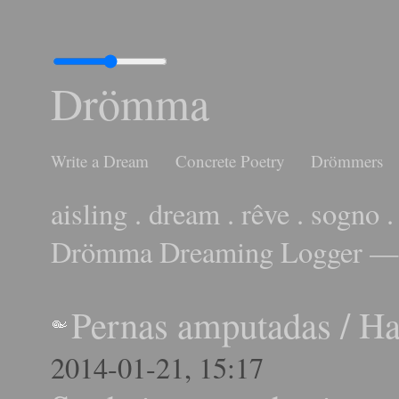
Drömma
Write a Dream
Concrete Poetry
Drömmers
aisling . dream . rêve . sogno .
Drömma Dreaming Logger — 
Pernas amputadas
/
Ha
2014-01-21, 15:17