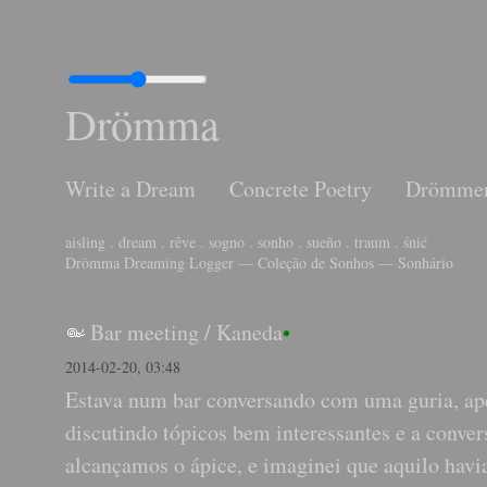
Drömma
Write a Dream
Concrete Poetry
Drömme
aisling . dream . rêve . sogno . sonho . sueño . traum . śnić
Drömma Dreaming Logger — Coleção de Sonhos — Sonhário
Bar meeting
/
Kaneda
•
2014-02-20, 03:48
Estava num bar conversando com uma guria, ape
discutindo tópicos bem interessantes e a conver
alcançamos o ápice, e imaginei que aquilo havi