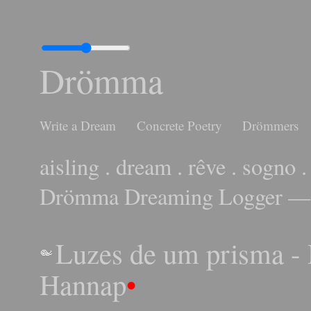
Drömma
Write a Dream
Concrete Poetry
Drömmers
aisling . dream . rêve . sogno .
Drömma Dreaming Logger — 
Luzes de um prisma - 
Hannap
•