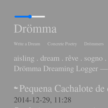
Drömma
Write a Dream
Concrete Poetry
Drömmers
aisling . dream . rêve . sogno .
Drömma Dreaming Logger — 
Pequena Cachalote de 
2014-12-29, 11:28