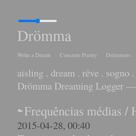
Drömma
Write a Dream
Concrete Poetry
Drömmers
aisling . dream . rêve . sogno .
Drömma Dreaming Logger — 
Frequências médias
/
2015-04-28, 00:40