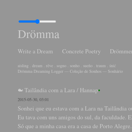
Drömma
Write a Dream
Concrete Poetry
Drömme
aisling . dream . rêve . sogno . sonho . sueño . traum . śnić
Drömma Dreaming Logger — Coleção de Sonhos — Sonhário
Tailândia com a Lara
/
Hannap
•
2015-05-30, 03:01
Sonhei que eu estava com a Lara na Tailândia ou
Eu tava com uns amigos do sul, da faculdade. E
Só que a minha casa era a casa de Porto Alegre.