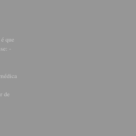
 é que
se: -
 médica
ar de