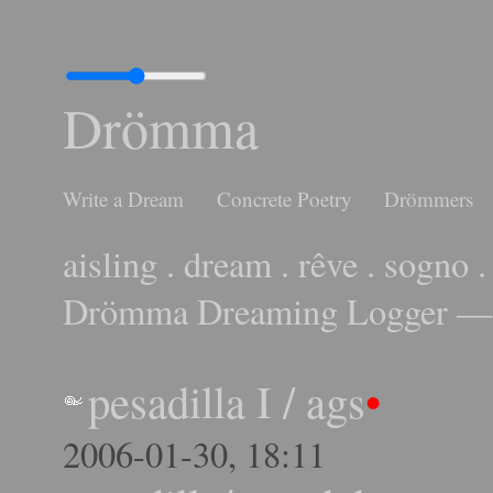
Drömma
Write a Dream
Concrete Poetry
Drömmers
aisling . dream . rêve . sogno .
Drömma Dreaming Logger — 
pesadilla I
/
ags
•
2006-01-30, 18:11