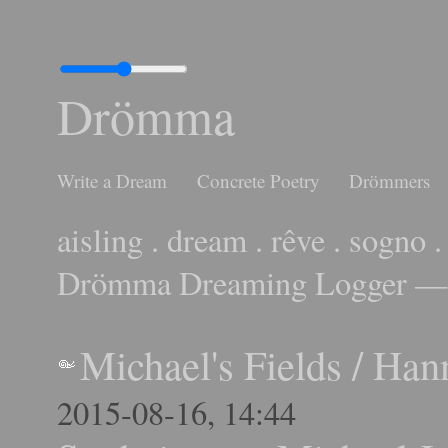
Drömma
Write a Dream
Concrete Poetry
Drömmers
aisling . dream . rêve . sogno .
Drömma Dreaming Logger — 
Michael's Fields
/
Han
2015-08-16, 14:44