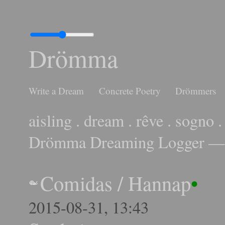
Drömma
Write a Dream
Concrete Poetry
Drömmers
aisling . dream . rêve . sogno .
Drömma Dreaming Logger — 
Comidas
/
Hannap
•
2015-08-31, 13:43