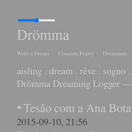
Drömma
Write a Dream
Concrete Poetry
Drömmers
aisling . dream . rêve . sogno .
Drömma Dreaming Logger — 
Tesão com a Ana Bota
2015-09-10, 21:56