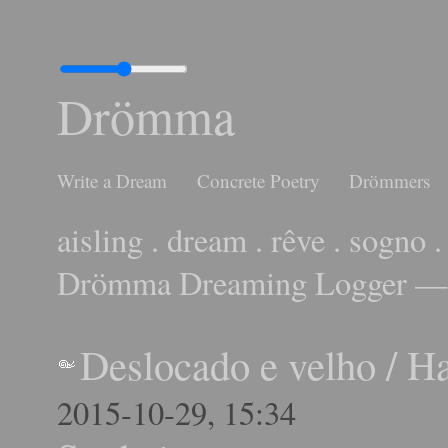
Drömma
Write a Dream
Concrete Poetry
Drömmers
aisling . dream . rêve . sogno .
Drömma Dreaming Logger — 
Deslocado e velho
/
H
2015-10-29, 15:34