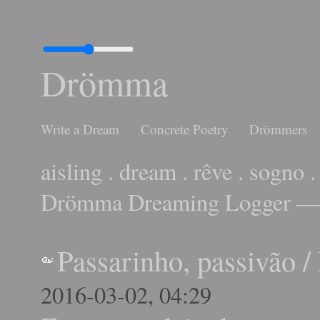
Drömma
Write a Dream
Concrete Poetry
Drömmers
aisling . dream . rêve . sogno .
Drömma Dreaming Logger — 
Passarinho, passivão
/
2016-03-02, 04:29