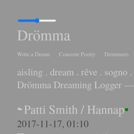
Drömma
Write a Dream
Concrete Poetry
Drömmers
aisling . dream . rêve . sogno .
Drömma Dreaming Logger — 
Patti Smith
/
Hannap
•
2017-11-17, 01:10