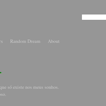
rs
Random Dream
About
•
ue só existe nos meus sonhos.
oso.