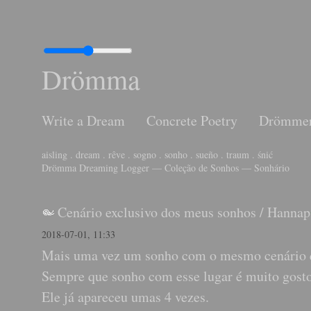
Drömma
Write a Dream
Concrete Poetry
Drömme
aisling . dream . rêve . sogno . sonho . sueño . traum . śnić
Drömma Dreaming Logger — Coleção de Sonhos — Sonhário
Cenário exclusivo dos meus sonhos
/
Hannap
2018-07-01, 11:33
Mais uma vez um sonho com o mesmo cenário q
Sempre que sonho com esse lugar é muito gost
Ele já apareceu umas 4 vezes.