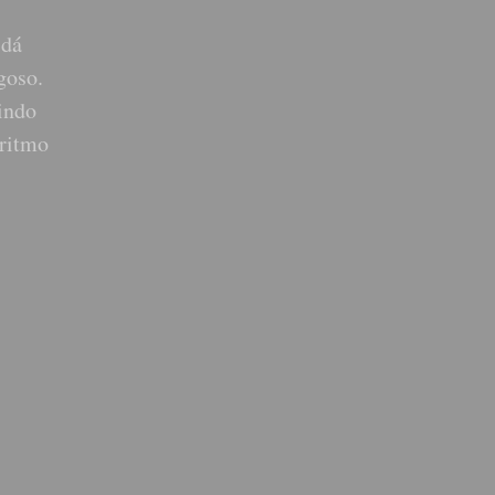
 dá
goso.
indo
 ritmo