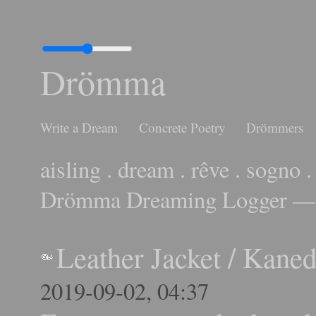
Drömma
Write a Dream
Concrete Poetry
Drömmers
aisling . dream . rêve . sogno .
Drömma Dreaming Logger — 
Leather Jacket
/
Kaned
2019-09-02, 04:37