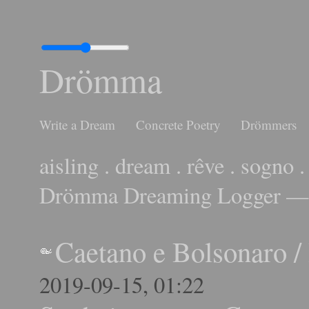
Drömma
Write a Dream
Concrete Poetry
Drömmers
aisling . dream . rêve . sogno .
Drömma Dreaming Logger — 
Caetano e Bolsonaro
/
2019-09-15, 01:22