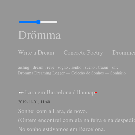
Drömma
Write a Dream
Concrete Poetry
Drömme
aisling . dream . rêve . sogno . sonho . sueño . traum . śnić
Drömma Dreaming Logger — Coleção de Sonhos — Sonhário
Lara em Barcelona
/
Hannap
•
2019-11-01, 11:40
Sonhei com a Lara, de novo.
(Ontem encontrei com ela na feira e na despedi
No sonho estávamos em Barcelona.