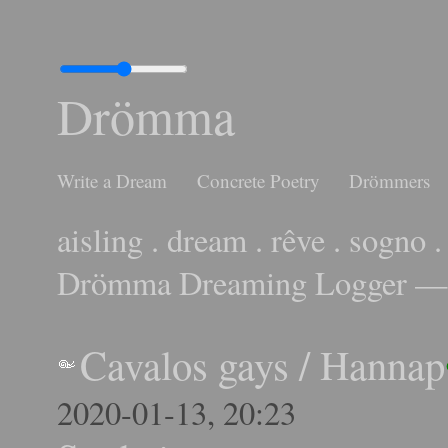
Drömma
Write a Dream
Concrete Poetry
Drömmers
aisling . dream . rêve . sogno .
Drömma Dreaming Logger — 
Cavalos gays
/
Hannap
2020-01-13, 20:23