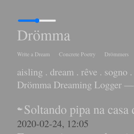
Drömma
Write a Dream
Concrete Poetry
Drömmers
aisling . dream . rêve . sogno .
Drömma Dreaming Logger — 
Soltando pipa na casa
2020-02-24, 12:05