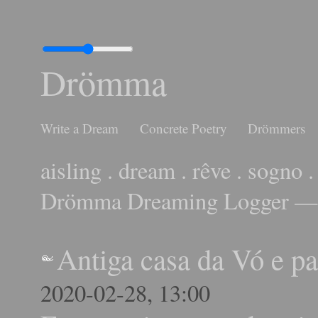
Drömma
Write a Dream
Concrete Poetry
Drömmers
aisling . dream . rêve . sogno .
Drömma Dreaming Logger — 
Antiga casa da Vó e pa
2020-02-28, 13:00