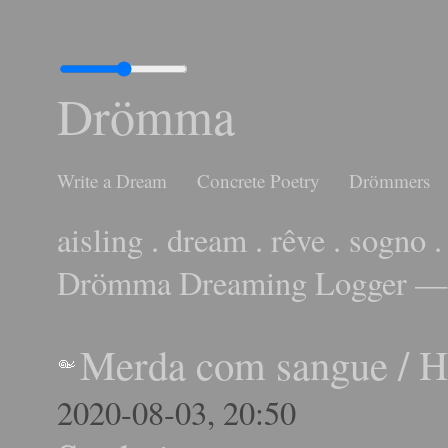
Drömma
Write a Dream
Concrete Poetry
Drömmers
aisling . dream . rêve . sogno .
Drömma Dreaming Logger — 
Merda com sangue
/
H
2020-08-03, 20:50