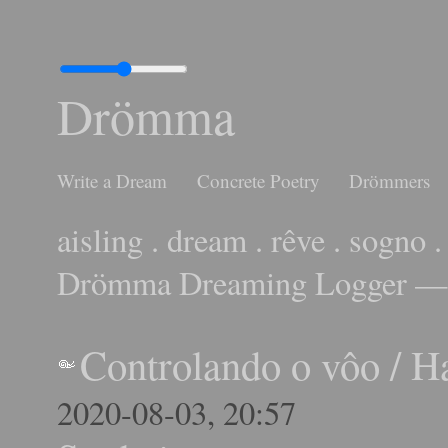
Drömma
Write a Dream
Concrete Poetry
Drömmers
aisling . dream . rêve . sogno .
Drömma Dreaming Logger — 
Controlando o vôo
/
H
2020-08-03, 20:57