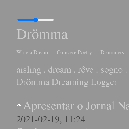
Drömma
Write a Dream
Concrete Poetry
Drömmers
aisling . dream . rêve . sogno .
Drömma Dreaming Logger — 
Apresentar o Jornal N
2021-02-19, 11:24