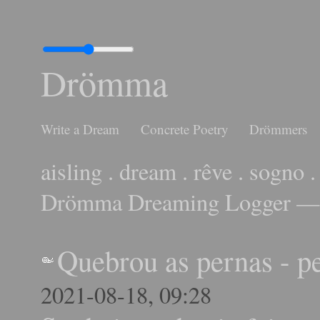
Drömma
Write a Dream
Concrete Poetry
Drömmers
aisling . dream . rêve . sogno .
Drömma Dreaming Logger — 
Quebrou as pernas - p
2021-08-18, 09:28